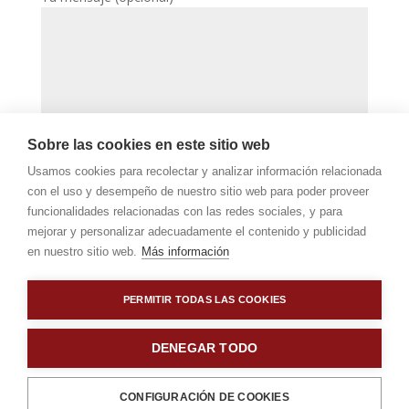
Sobre las cookies en este sitio web
Usamos cookies para recolectar y analizar información relacionada
con el uso y desempeño de nuestro sitio web para poder proveer
He leído y acepto las condiciones de la
funcionalidades relacionadas con las redes sociales, y para
declaración de privacidad
mejorar y personalizar adecuadamente el contenido y publicidad
en nuestro sitio web.
Más información
PERMITIR TODAS LAS COOKIES
DENEGAR TODO
Calle Secundino Esnaola Nº2-1-D 20700
CONFIGURACIÓN DE COOKIES